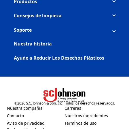
Productos
Consejos de limpieza
Soporte
Nuestra historia
Ayude a Reducir Los Desechos Plásticos
©
2026
S.C. Johnson & Son, Inc. Todos los derechos reservados.
(Opens in a new tab)
Nuestra compañía
Carreras
(Opens in a new tab)
(Opens in a new tab)
Contacto
Nuestros ingredientes
(Opens in a new tab)
(Opens in a new tab)
Aviso de privacidad
Términos de uso
(Opens in a new tab)
(Opens in a new tab)